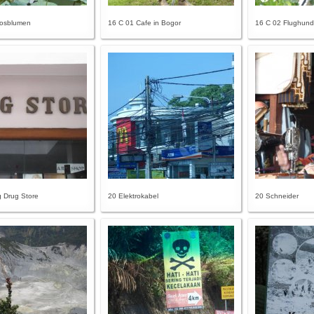
tosblumen
16 C 01 Cafe in Bogor
16 C 02 Flughun
 Drug Store
20 Elektrokabel
20 Schneider