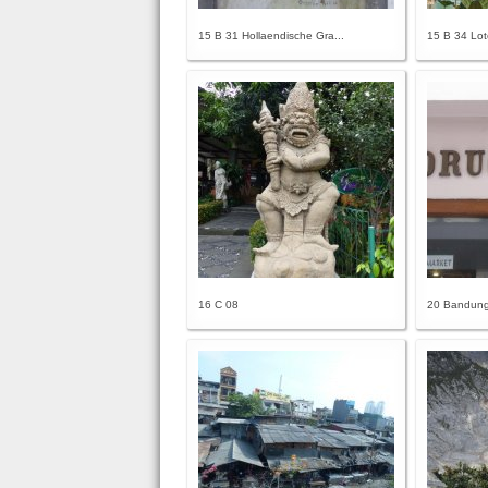
15 B 31 Hollaendische Gra...
15 B 34 Lo
16 C 08
20 Bandung