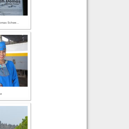
omas Schwe...
te