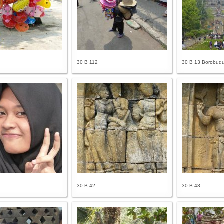
30 B 112
30 B 13 Borobudu
30 B 42
30 B 43