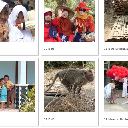
30 B 86
31 B 06 Brojonala
31 B 40
32 Meudud Hochze