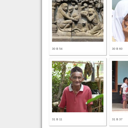
30 B 54
30 B 60
31 B 11
31 B 37