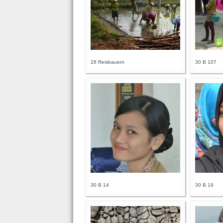
28 Reisbauern
30 B 107
30 B 14
30 B 19