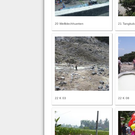
20 Wellblechhuetten
21 Tangkub
22 K 03
22 K 08