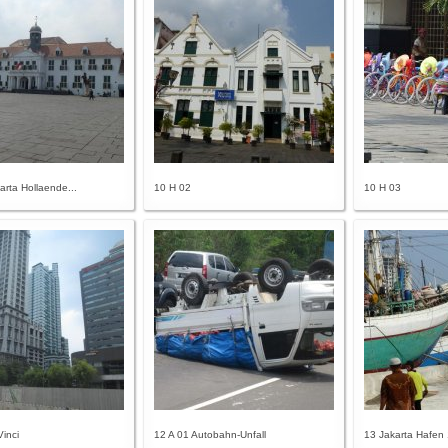
arta Hollaende...
10 H 02
10 H 03
Vinci
12 A 01 Autobahn-Unfall
13 Jakarta Hafen