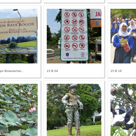
or Botanischer...
15 B 04
15 B 16