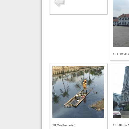
10 H 01 Jak
10 Muellsammler
11 J 06 Da 