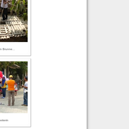
n Brunne...
iterin